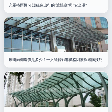
充電樁雨棚 守護綠色出行的“遮陽傘”與“安全港”
玻璃雨棚造價是多少？一文詳解影響價格因素與選購技巧