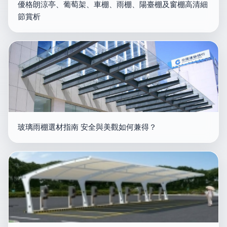
優格朗涼亭、葡萄架、車棚、雨棚、陽臺棚及窗棚高清細
節賞析
玻璃雨棚選材指南 安全與美觀如何兼得？