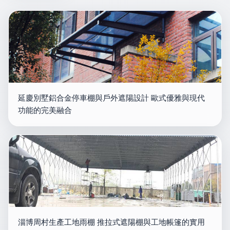
延慶別墅鋁合金停車棚與戶外遮陽設計 歐式優雅與現代
功能的完美融合
淄博周村生產工地雨棚 推拉式遮陽棚與工地帳篷的實用