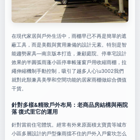
在現代家居與戶外生活中，雨棚早已不再是簡單的遮
蔽工具，而是美觀與實用兼備的設計元素。特別是智
能趨勢家具—南京版本打造，兼顧庭院、停車宅設計
效果的半圓弧雨蓬小區停車帳篷窗戶用收縮雨棚，拉
繩伸縮機制手動控制，吸引了越多人心\u3002我們
就對此類兼具美學和空間功能的居家雨棚做綜合價值
干貨。
針對多樣&精致戶外布局：老商品房結構與兩院
落 復式里它的運用
針對當前住宅體筑。經常有外來原面積太寶貴等城市
小區多層設計的戶型像雨擋不住的戶外入戶窗坎怎么